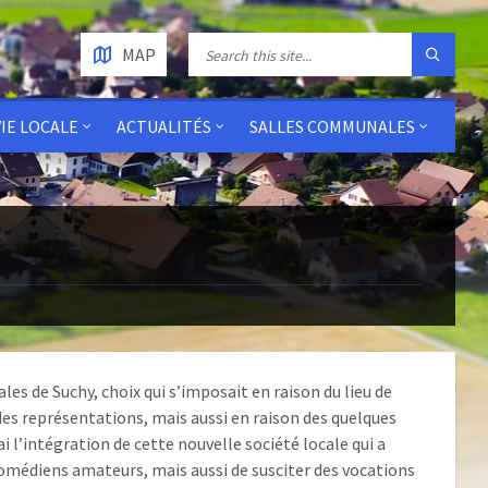
MAP
VIE LOCALE
ACTUALITÉS
SALLES COMMUNALES
es de Suchy, choix qui s’imposait en raison du lieu de
des représentations, mais aussi en raison des quelques
i l’intégration de cette nouvelle société locale qui a
médiens amateurs, mais aussi de susciter des vocations