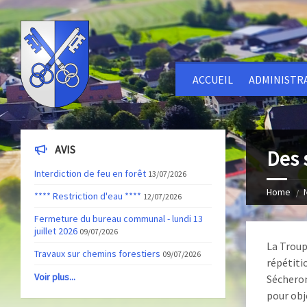
ACCUEIL
ADMINISTR
AVIS
Des 
Interdiction de feu en forêt
13/07/2026
Home
**** Restriction d'eau ****
12/07/2026
Fermeture du bureau communal - lundi 13
juillet 2026
09/07/2026
La Troup
Travaux sur chemins forestiers
09/07/2026
répétiti
Voir plus...
Sécherons
pour obj