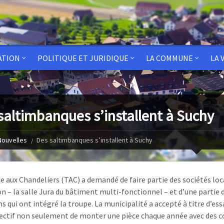
ATION
POLITIQUE ET JURIDIQUE
LA COMMUNE
LA 
saltimbanques s’installent à Suchy
Nouvelles
Des saltimbanques s’installent à Suchy
e aux Chandeliers (TAC) a demandé de faire partie des sociétés local
on – la salle Jura du bâtiment multi-fonctionnel – et d’une partie 
 qui ont intégré la troupe. La municipalité a accepté à titre d’essa
ectif non seulement de monter une pièce chaque année avec des co