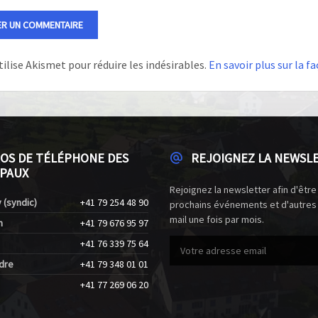
tilise Akismet pour réduire les indésirables.
En savoir plus sur la 
OS DE TÉLÉPHONE DES
REJOIGNEZ LA NEWSL
PAUX
Rejoignez la newsletter afin d'être
 (syndic)
+41 79 254 48 90
prochains événements et d'autres
mail une fois par mois.
n
+41 79 676 95 97
+41 76 339 75 64
dre
+41 79 348 01 01
+41 77 269 06 20