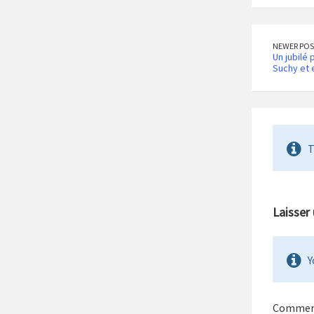
NEWER POS
Un jubilé
Suchy et 
T
Laisser
Y
Commen