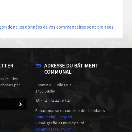
façon dont les données de vos commentaires sont traitées
.
ETTER
ADRESSE DU BÂTIMENT
COMMUNAL
 averti des
 choses par
Chemin du Collège 2
1433 Suchy
Tél : +41 24 441 87 40
E-mail bourse et contrôle des habitants
bourse.ch@suchy.ch
E-mail greffe et municipalité
commune@suchy.ch