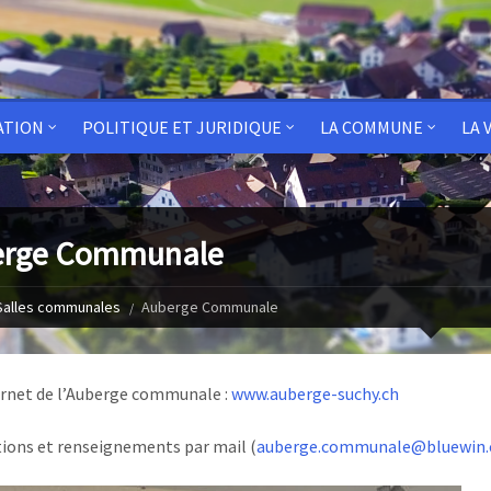
ATION
POLITIQUE ET JURIDIQUE
LA COMMUNE
LA 
erge Communale
Salles communales
Auberge Communale
ernet de l’Auberge communale :
www.auberge-suchy.ch
ions et renseignements par mail (
auberge.communale@bluewin.