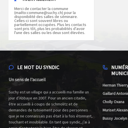
Merci de contacter la commune
(mailto:
commune@suchy.ch
) pour la
disponibilité des salles de séminaire.
Celles-ci sont souvent libres ou
partiellement occupées. Plus les contacts
sont pris tôt, plus les probabilités d'avoir
l'une des salles ou les deux sont élevées.
LE MOT DU SYNDIC
NUMÉR
MUNICI
Un sens de l’accueil
Herman Thierry
Suchy est un village qui a accueilli ma famille un
Gaillard Antoni
jour d’Abbaye en 2007. Pour un ancien citadin,
Cholly Oxana
être accueilli à coups de schmolitz et de
demandes de tutoiement pour des personnes
Muriset Alexan
que je ne connaissais pas était à la fois étonnant,
Bussy Jocelyn
touchant et inoubliable. En tant que syndic, j’ai à