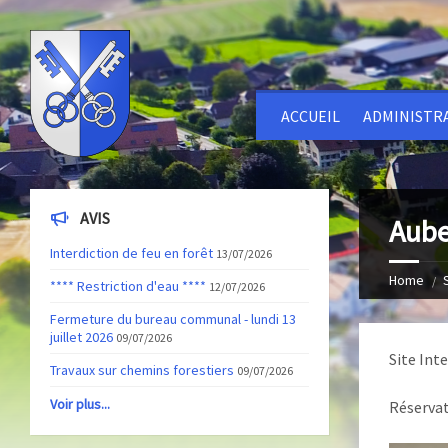
ACCUEIL
ADMINISTR
AVIS
Aub
Interdiction de feu en forêt
13/07/2026
Home
**** Restriction d'eau ****
12/07/2026
Fermeture du bureau communal - lundi 13
juillet 2026
09/07/2026
Site Int
Travaux sur chemins forestiers
09/07/2026
Voir plus...
Réservat