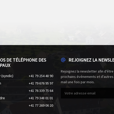
OS DE TÉLÉPHONE DES
REJOIGNEZ LA NEWSL
PAUX
Rejoignez la newsletter afin d'être
 (syndic)
+41 79 254 48 90
prochains événements et d'autres
mail une fois par mois.
n
+41 79 676 95 97
+41 76 339 75 64
dre
+41 79 348 01 01
+41 77 269 06 20