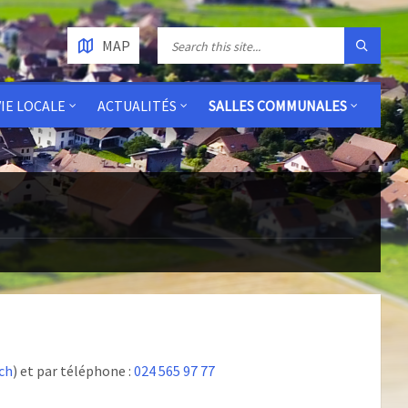
MAP
VIE LOCALE
ACTUALITÉS
SALLES COMMUNALES
ch
) et par téléphone :
024 565 97 77