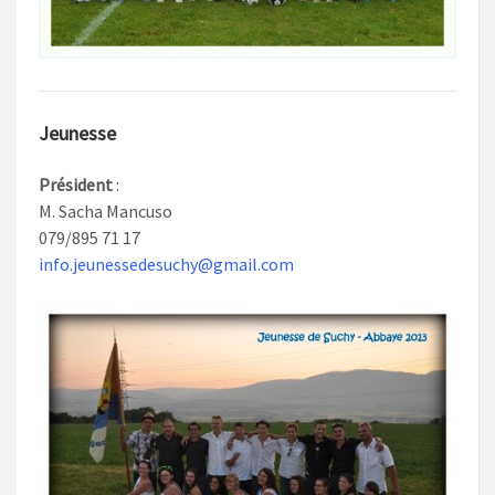
Jeunesse
Président
:
M. Sacha Mancuso
079/895 71 17
info.jeunessedesuchy@gmail.com