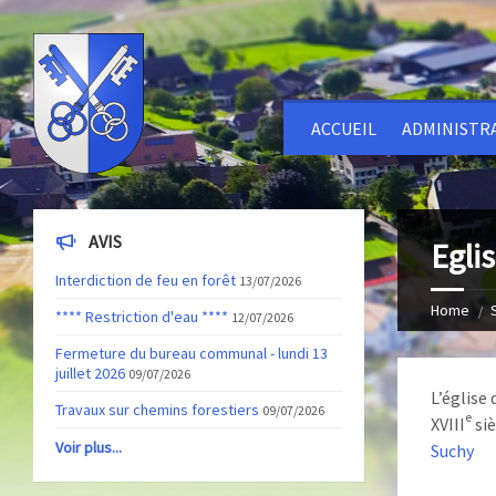
ACCUEIL
ADMINISTR
AVIS
Egli
Interdiction de feu en forêt
13/07/2026
Home
**** Restriction d'eau ****
12/07/2026
Fermeture du bureau communal - lundi 13
juillet 2026
09/07/2026
L’église 
Travaux sur chemins forestiers
09/07/2026
e
XVIII
siè
Voir plus...
Suchy