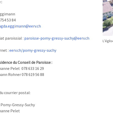
 :
ggimann
 754 53 84
gda.eggimann@eerv.ch
at paroissial :
paroisse-pomy-gressy-suchy@eerv.ch
L’églis
rnet :
eerv.ch/pomy-gressy-suchy
sidence du Conseil de Paroisse :
anne Pelet 078 633 16 29
hann Rohner 078 619 56 88
du courrier postal:
e Pomy-Gressy-Suchy
anne Pelet