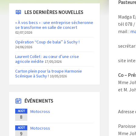
Pasteure
LES DERNIÈRES NOUVELLES
Madga E
« À vos becs » : une entreprise sécheronne
tél 078 /
se transforme en salle de concert
mail :
ma
02/07/2026
Opération “Coup de balai” à Suchy !
secrétari
24/06/2026
Laurent Collet : au cœur d’une crise
site inte
agricole inédite
17/05/2026
Carton plein pour la troupe Harmonie
Co – Pré
Scénique à Suchy !
10/05/2026
Mme Joh
et M. Jo
ÉVÉNEMENTS
Adresse 
Motocross
AOÛT
8
Paroiss
Motocross
AOÛT
Mme Joh
9