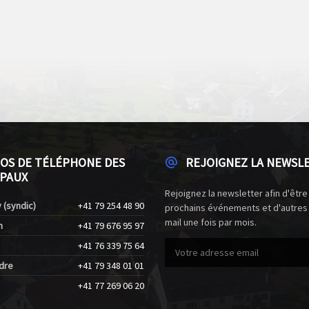
OS DE TÉLÉPHONE DES
REJOIGNEZ LA NEWSL
PAUX
Rejoignez la newsletter afin d'être
 (syndic)
+41 79 254 48 90
prochains événements et d'autres
mail une fois par mois.
n
+41 79 676 95 97
+41 76 339 75 64
dre
+41 79 348 01 01
+41 77 269 06 20