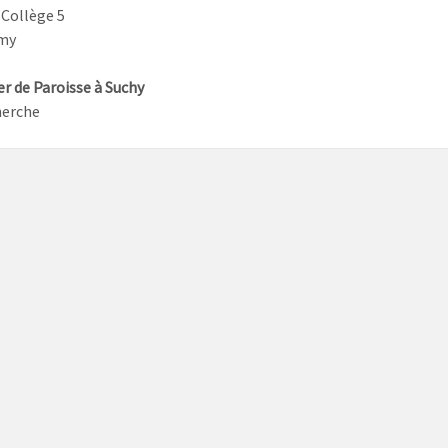
 Collège 5
my
er de Paroisse à Suchy
herche