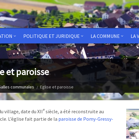
ATION
POLITIQUE ET JURIDIQUE
LA COMMUNE
LA 
se et paroisse
Salles communales
Eglise et paroisse
e
du village, date du XII
siècle, a été reconstruite au
cle. L’église fait partie de la
paroisse de Pomy-Gressy-