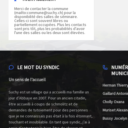
Merci de contacter la commune
(mailto:
commune@suchy.ch
) pour la
disponibilité des salles de séminaire.
Celles-ci sont souvent libres ou
partiellement occupées. Plus les contacts
sont pris tôt, plus les probabilités d'avoir
l'une des salles ou les deux sont élevées.
LE MOT DU SYNDIC
NUMÉR
MUNICI
Un sens de l’accueil
Herman Thierry
Suchy est un village qui a accueilli ma famille un
Gaillard Antoni
jour d’Abbaye en 2007. Pour un ancien citadin,
Cholly Oxana
être accueilli à coups de schmolitz et de
demandes de tutoiement pour des personnes
Muriset Alexan
que je ne connaissais pas était à la fois étonnant,
Bussy Jocelyn
touchant et inoubliable. En tant que syndic, j’ai à