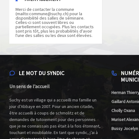
Merci de contacter la commune
(mailto:
commune@suchy.ch
) pour la
disponibilité des salles de séminaire.
Celles-ci sont souvent libres ou
partiellement occupées. Plus les contacts
sont pris tôt, plus les probabilités d'avoir
l'une des salles ou les deux sont élevées.
LE MOT DU SYNDIC
NUMÉR
MUNICI
Un sens de l’accueil
Herman Thierry
Suchy est un village qui a accueilli ma famille un
Gaillard Antoni
jour d’Abbaye en 2007. Pour un ancien citadin,
Cholly Oxana
être accueilli à coups de schmolitz et de
demandes de tutoiement pour des personnes
Muriset Alexan
que je ne connaissais pas était à la fois étonnant,
Bussy Jocelyn
touchant et inoubliable. En tant que syndic, j’ai à