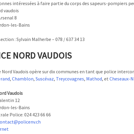
onnes intéressées à faire partie du corps des sapeurs-pompiers peuv
d vaudois
Arsenal 8
rdon-les-Bains
ection : Sylvain Malherbe – 078 / 637 34 13
ICE NORD VAUDOIS
e Nord Vaudois opère sur dix communes en tant que police interc
rand
,
Chamblon
,
Suscévaz
,
Treycovagnes
,
Mathod
, et
Cheseaux-N
ord Vaudois
alentin 12
rdon-les-Bains
rale Police: 024 423 66 66
ontact@policenv.ch
ernet