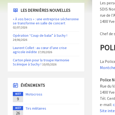
Les pers
SDIS Nor
LES DERNIÈRES NOUVELLES
rue de l’
« À vos becs » : une entreprise sécheronne
1400 Yve
se transforme en salle de concert
02/07/2026
Chef de s
Opération “Coup de balai” à Suchy !
24/06/2026
POL
Laurent Collet : au cœur d’une crise
agricole inédite
17/05/2026
Carton plein pour la troupe Harmonie
La Polic
Scénique à Suchy !
10/05/2026
Montche
Police N
ÉVÉNEMENTS
Rue du V
1400 Yve
Motocross
AOÛT
Tél. Cent
9
e-mail:
c
Tirs militaires
AOÛT
Site int
26