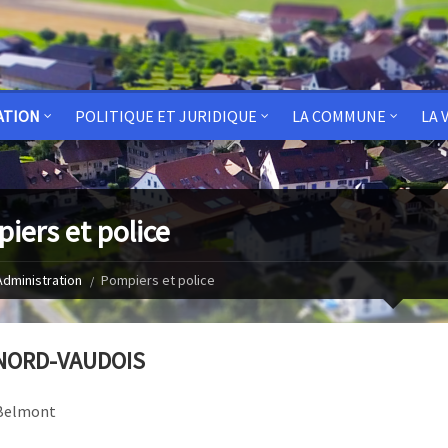
ATION
POLITIQUE ET JURIDIQUE
LA COMMUNE
LA 
iers et police
Administration
Pompiers et police
 NORD-VAUDOIS
Belmont