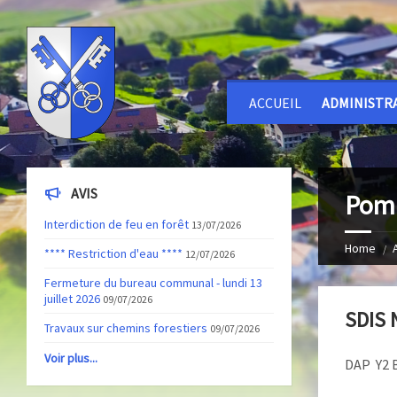
ACCUEIL
ADMINISTR
AVIS
Pomp
Interdiction de feu en forêt
13/07/2026
Home
**** Restriction d'eau ****
12/07/2026
Fermeture du bureau communal - lundi 13
juillet 2026
09/07/2026
SDIS
Travaux sur chemins forestiers
09/07/2026
Voir plus...
DAP Y2 