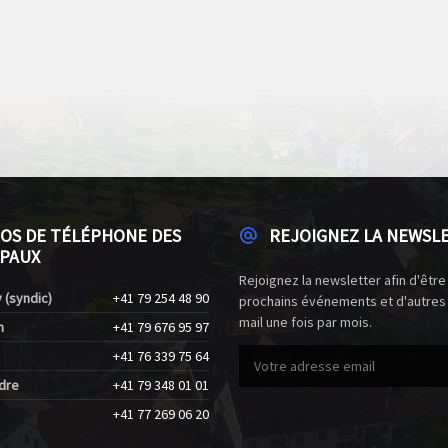
OS DE TÉLÉPHONE DES
REJOIGNEZ LA NEWSL
PAUX
Rejoignez la newsletter afin d'être
 (syndic)
+41 79 254 48 90
prochains événements et d'autres
mail une fois par mois.
n
+41 79 676 95 97
+41 76 339 75 64
dre
+41 79 348 01 01
+41 77 269 06 20