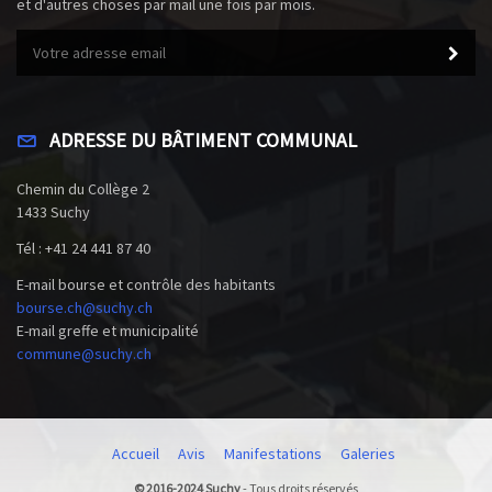
et d'autres choses par mail une fois par mois.
ADRESSE DU BÂTIMENT COMMUNAL
Chemin du Collège 2
1433 Suchy
Tél : +41 24 441 87 40
E-mail bourse et contrôle des habitants
bourse.ch@suchy.ch
E-mail greffe et municipalité
commune@suchy.ch
Accueil
Avis
Manifestations
Galeries
© 2016-2024 Suchy
-
Tous droits réservés