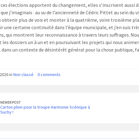
 ces élections apportent du changement, elles s’inscrivent aussi da
que j’imaginais : au vu de l’ancienneté de Cédric Pittet au sein du vi
 obtenir plus de voix et monter à la quatrième, voire troisième plac
r une certaine continuité dans l’équipe municipale, et j’en suis tr
s, qui montrent leur reconnaissance à travers leurs suffrages. No
 les dossiers un à un et en poursuivant les projets qui nous animen
, dans un contexte de désintérêt général pour la chose publique, fa
2026 in
Non classé
0 comments
NEWER POST
Carton plein pour la troupe Harmonie Scénique à
Suchy !