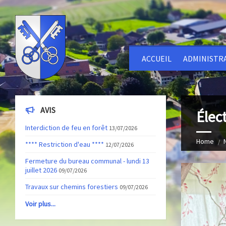
ACCUEIL
ADMINISTR
AVIS
Élec
Interdiction de feu en forêt
13/07/2026
Home
**** Restriction d'eau ****
12/07/2026
Fermeture du bureau communal - lundi 13
juillet 2026
09/07/2026
Travaux sur chemins forestiers
09/07/2026
Voir plus...