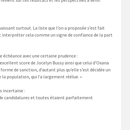
evient sur ces résultats et les perspectives à venir.
naissant surtout. La liste que l’on a proposée s’est fait
eut interpréter cela comme un signe de confiance de la part
tte échéance avec une certaine prudence :
’excellent score de Jocelyn Bussy ainsi que celui d’Oxana
e forme de sanction, d’autant plus qu’elle s’est décidée un
 la population, qui l’a largement réélue. »
 incertaine :
p de candidatures et toutes étaient parfaitement