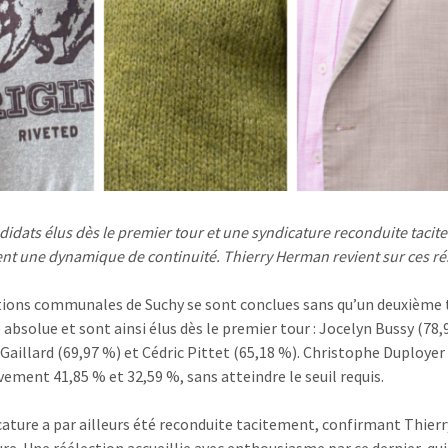
didats élus dès le premier tour et une syndicature reconduite tacite
nt une dynamique de continuité. Thierry Herman revient sur ces rés
tions communales de Suchy se sont conclues sans qu’un deuxième to
 absolue et sont ainsi élus dès le premier tour : Jocelyn Bussy (78
Gaillard (69,97 %) et Cédric Pittet (65,18 %). Christophe Duployer
vement 41,85 % et 32,59 %, sans atteindre le seuil requis.
cature a par ailleurs été reconduite tacitement, confirmant Thier