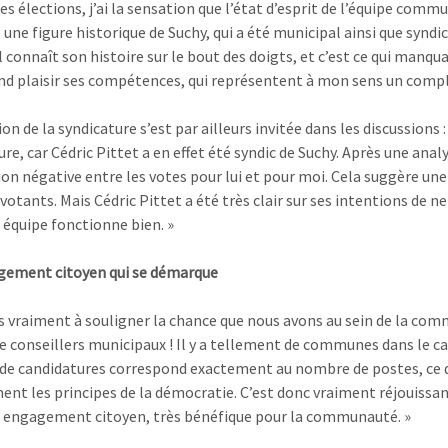
es élections, j’ai la sensation que l’état d’esprit de l’équipe comm
e une figure historique de Suchy, qui a été municipal ainsi que synd
Il connaît son histoire sur le bout des doigts, et c’est ce qui manq
nd plaisir ses compétences, qui représentent à mon sens un complé
on de la syndicature s’est par ailleurs invitée dans les discussions : 
re, car Cédric Pittet a en effet été syndic de Suchy. Après une anal
ion négative entre les votes pour lui et pour moi. Cela suggère un
votants. Mais Cédric Pittet a été très clair sur ses intentions de ne
 équipe fonctionne bien. »
gement citoyen qui se démarque
ns vraiment à souligner la chance que nous avons au sein de la com
e conseillers municipaux ! Il y a tellement de communes dans le c
e candidatures correspond exactement au nombre de postes, ce qui 
nt les principes de la démocratie. C’est donc vraiment réjouissan
l engagement citoyen, très bénéfique pour la communauté. »