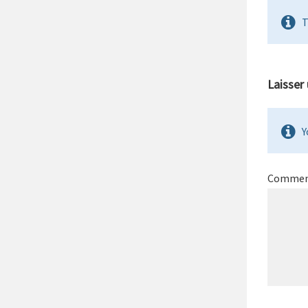
T
Laisser
Y
Commen