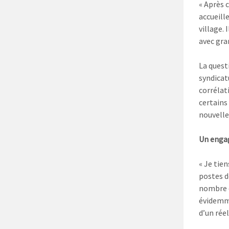
« Après c
accueill
village. 
avec gra
La questi
syndicatu
corrélat
certains 
nouvelle
Un enga
« Je tie
postes d
nombre d
évidemme
d’un rée