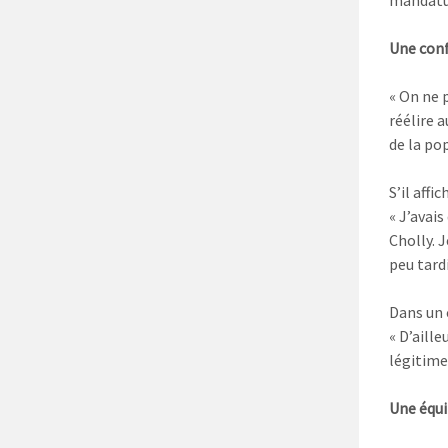
mandatur
Une conf
« On ne p
réélire 
de la pop
S’il affi
« J’avais
Cholly. J
peu tard
Dans un 
« D’aill
légitimes
Une équi