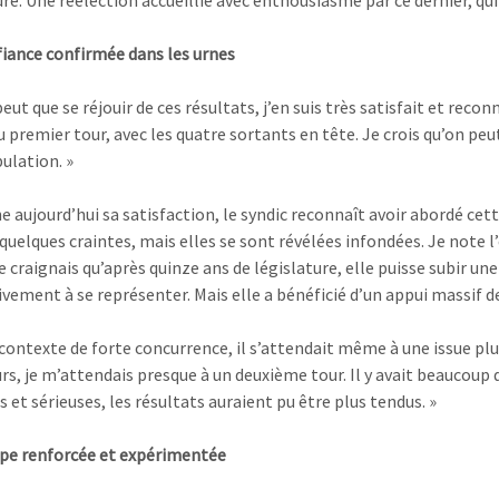
e. Une réélection accueillie avec enthousiasme par ce dernier, qui r
iance confirmée dans les urnes
eut que se réjouir de ces résultats, j’en suis très satisfait et recon
au premier tour, avec les quatre sortants en tête. Je crois qu’on p
ulation. »
che aujourd’hui sa satisfaction, le syndic reconnaît avoir abordé ce
 quelques craintes, mais elles se sont révélées infondées. Je note l
e craignais qu’après quinze ans de législature, elle puisse subir un
ivement à se représenter. Mais elle a bénéficié d’un appui massif de
contexte de forte concurrence, il s’attendait même à une issue plus
eurs, je m’attendais presque à un deuxième tour. Il y avait beaucou
 et sérieuses, les résultats auraient pu être plus tendus. »
pe renforcée et expérimentée