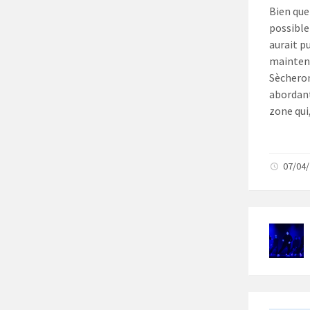
Bien que
possible 
aurait pu
mainteni
Sècheron
abordant
zone qui
07/04/